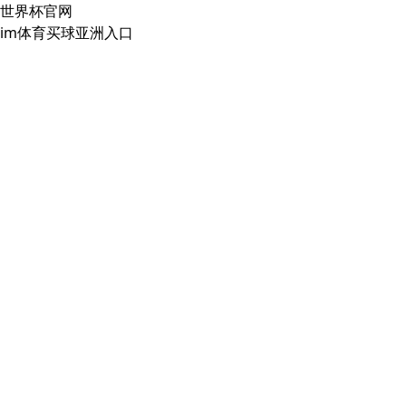
世界杯官网
im体育买球亚洲入口