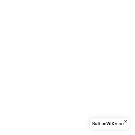
Built on