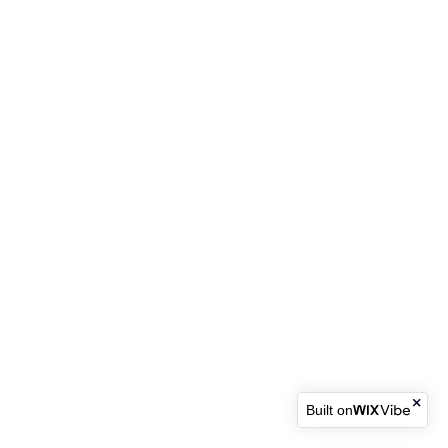
Built on