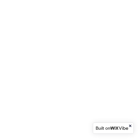
Built on