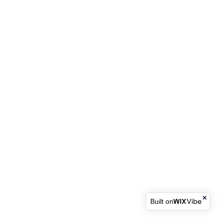
Built on