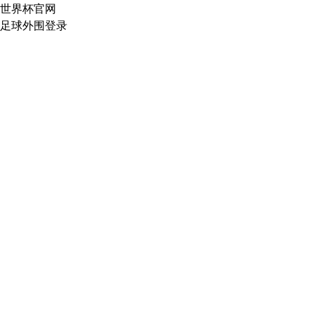
世界杯官网
足球外围登录