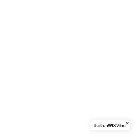
Built on