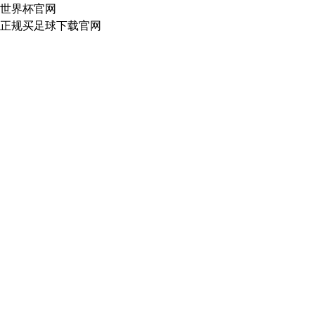
世界杯官网
正规买足球下载官网