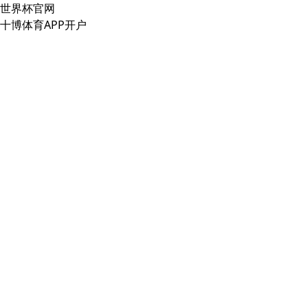
世界杯官网
十博体育APP开户