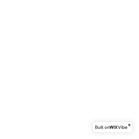
Built on