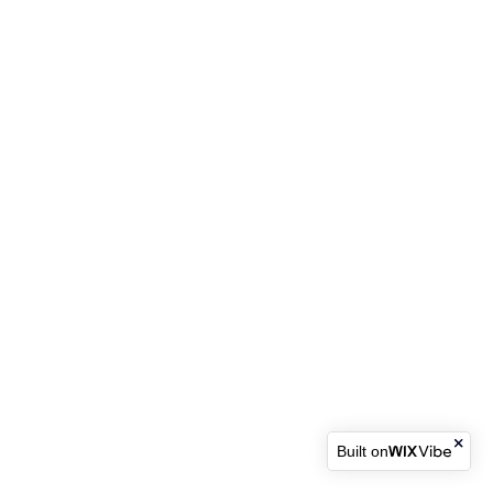
Built on