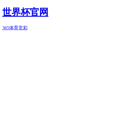
世界杯官网
365体育竞彩