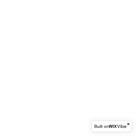
Built on