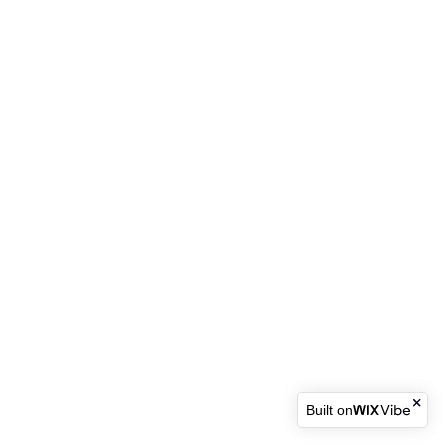
Built on