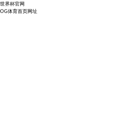
世界杯官网
OG体育首页网址