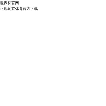
世界杯官网
正规葡京体育官方下载