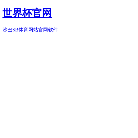
世界杯官网
沙巴SB体育网站官网软件