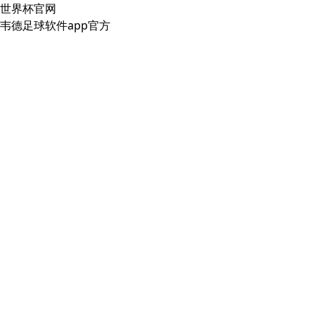
世界杯官网
韦德足球软件app官方