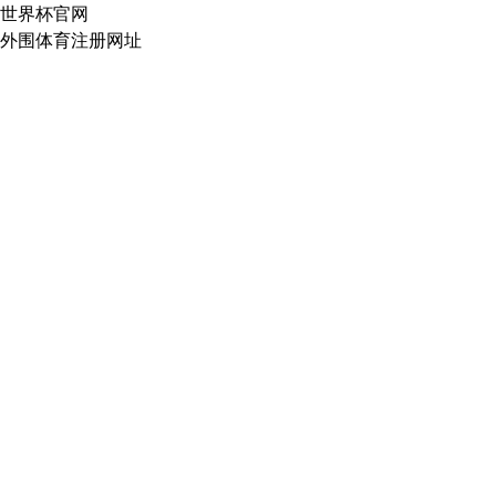
世界杯官网
外围体育注册网址