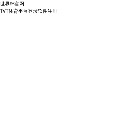
世界杯官网
TVT体育平台登录软件注册