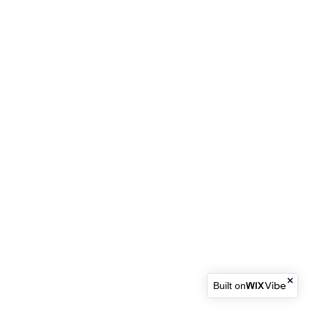
Built on