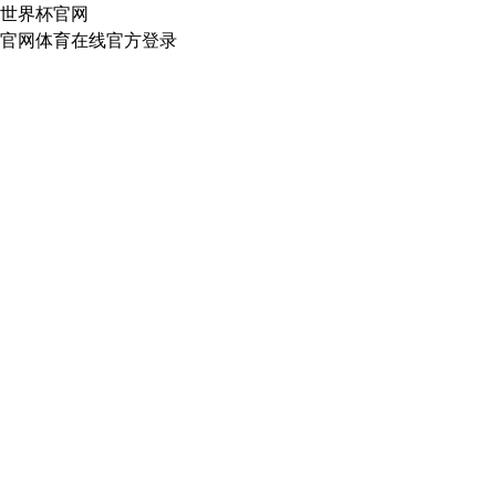
世界杯官网
官网体育在线官方登录