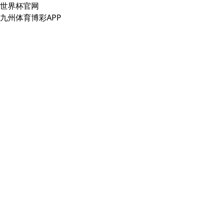
世界杯官网
九州体育博彩APP