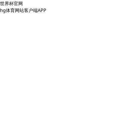
世界杯官网
hg体育网站客户端APP