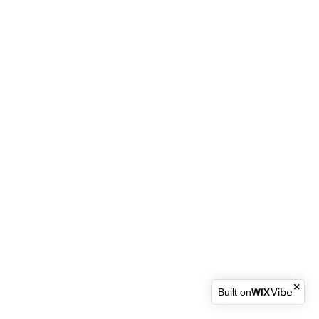
Built on