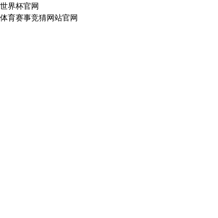
世界杯官网
体育赛事竞猜网站官网