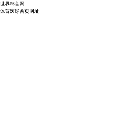
世界杯官网
体育滚球首页网址