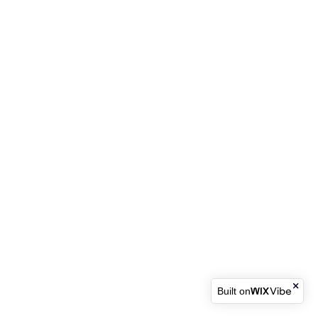
Built on