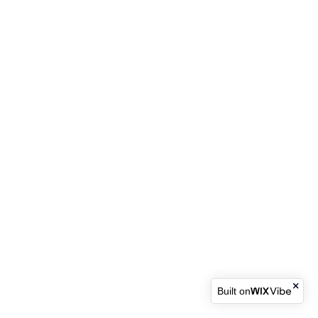
Built on