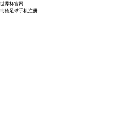
世界杯官网
韦德足球手机注册