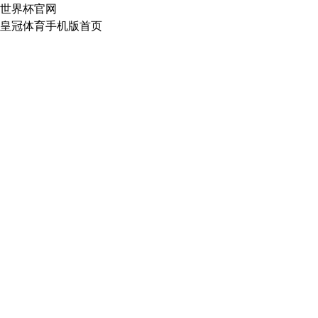
世界杯官网
皇冠体育手机版首页