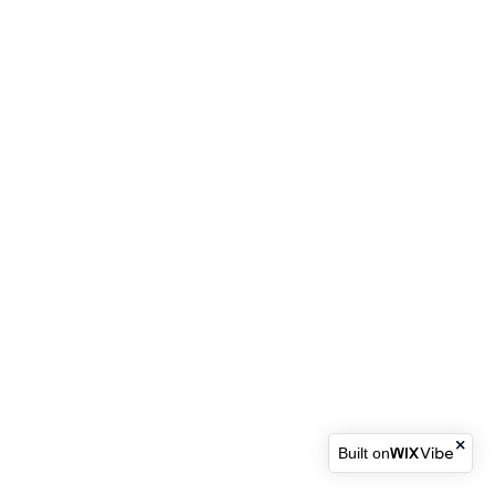
Built on