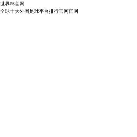
世界杯官网
全球十大外围足球平台排行官网官网