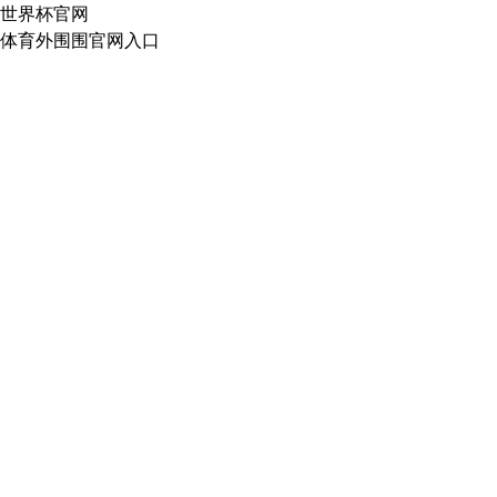
世界杯官网
体育外围围官网入口