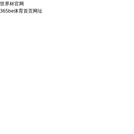
世界杯官网
365be体育首页网址