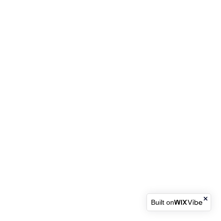
Built on