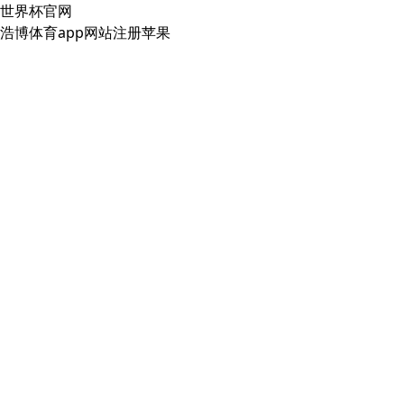
世界杯官网
浩博体育app网站注册苹果