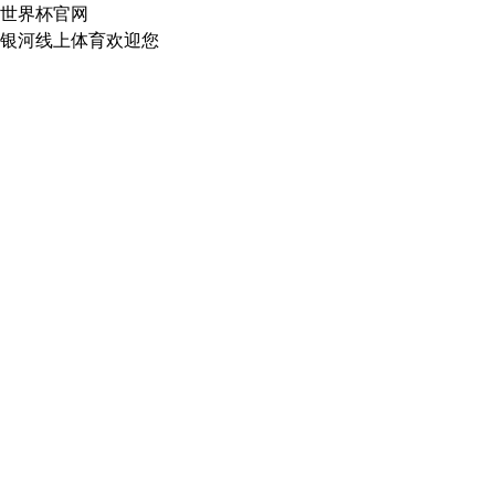
世界杯官网
银河线上体育欢迎您